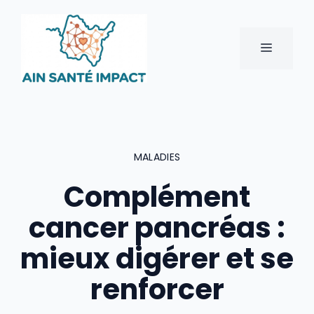
Aller
au
contenu
MENU
MALADIES
Complément
cancer pancréas :
mieux digérer et se
renforcer