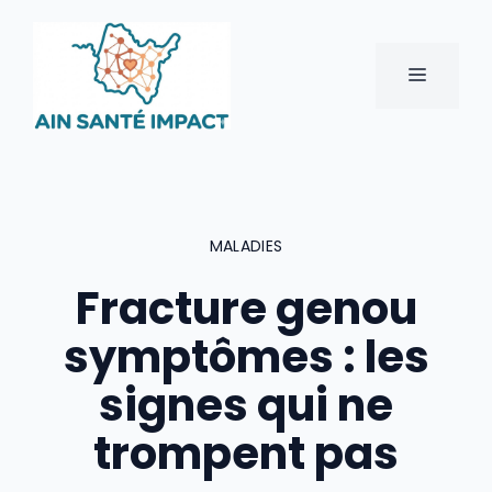
Aller
au
contenu
MENU
MALADIES
Fracture genou
symptômes : les
signes qui ne
trompent pas