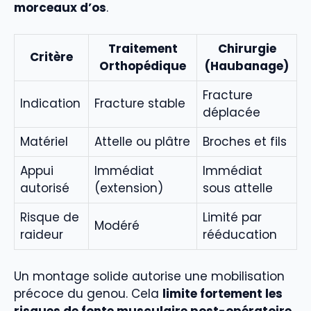
morceaux d’os
.
Traitement
Chirurgie
Critère
Orthopédique
(Haubanage)
Fracture
Indication
Fracture stable
déplacée
Matériel
Attelle ou plâtre
Broches et fils
Appui
Immédiat
Immédiat
autorisé
(extension)
sous attelle
Risque de
Limité par
Modéré
raideur
rééducation
Un montage solide autorise une mobilisation
précoce du genou. Cela
limite fortement les
risques de fonte musculaire post-opératoire
.