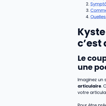
Symptôm
Commen
Quelles
Kyste 
c’est
Le coup
une poc
Imaginez un 
articulaire
. 
votre articula
Pour être pré