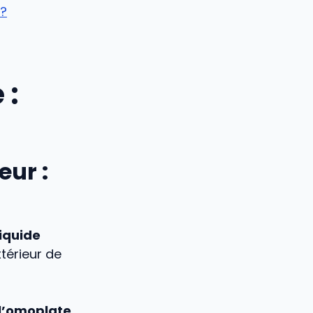
 ?
 :
eur :
liquide
xtérieur de
 l’omoplate