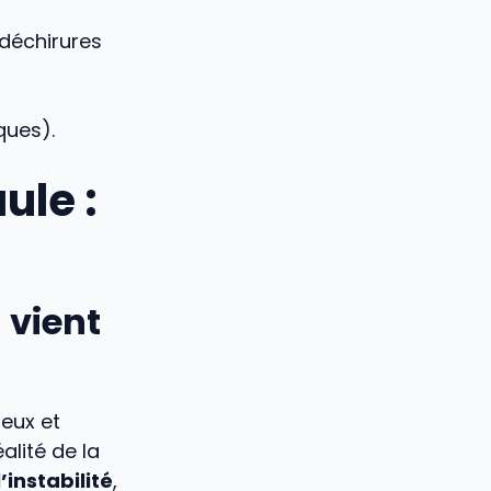
 déchirures
ques).
ule :
 vient
ieux et
alité de la
’instabilité
,