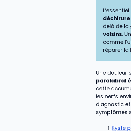
L’essentiel
déchirure 
delà de la
voisins
. U
comme l’un
réparer la l
Une douleur s
paralabral 
cette accumu
les nerfs en
diagnostic et
symptômes sa
Kyste p