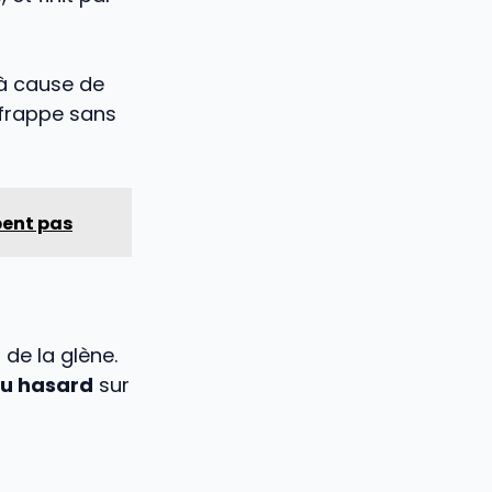
 à cause de
i frappe sans
pent pas
 de la glène.
au hasard
sur