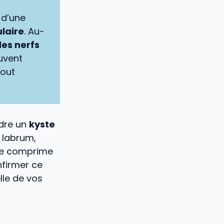
e d’une
ulaire
. Au-
es nerfs
uvent
tout
ndre un
kyste
 labrum,
lle comprime
nfirmer ce
lle de vos