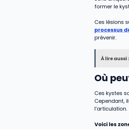
former le kyst
Ces lésions s
processus d
prévenir.
À lire aussi :
Où peut
Ces kystes so
Cependant, il
l’articulation.
Voici les zo