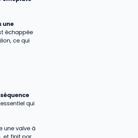
s une
est échappée
lion, ce qui
nséquence
 essentiel qui
e une valve à
et finit par