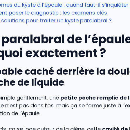
es du kyste à l’épaule : quand faut-il s’inquiéter
t poser le diagnostic : les examens clés
 solutions pour traiter un kyste paralabral ?
paralabral de l’épaule
 quoi exactement ?
able caché derrière la doul
he de liquide
simple gonflement, une
petite poche remplie de 
Ce n’est pas dans l’os, mais ça se forme juste à l’e
tion de l’épaule.
cis, ça se loge autour de la glène, cette
cavité de