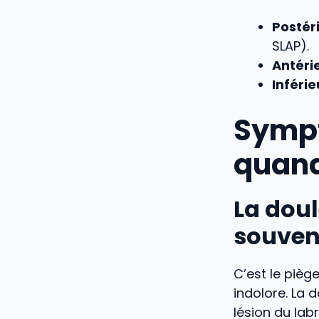
Postér
SLAP).
Antérie
Inférie
Sympt
quand 
La doul
souvent
C’est le pièg
indolore. La 
lésion du lab