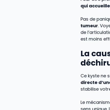
qui accueill
Pas de paniqu
tumeur
. Voy
de l’articulat
est moins eff
La caus
déchir
Ce kyste ne s
directe d’un
stabilise votr
Le mécanisme 
sens unique. 