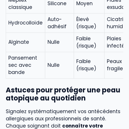
Mepilex
Plaies
Silicone
Moyen
classique
exsudati
Auto-
Élevé
Cicatrisa
Hydrocolloïde
adhésif
(risque)
humide
Faible
Plaies
Alginate
Nulle
(risque)
infectée
Pansement
Faible
Peaux tr
sec avec
Nulle
(risque)
fragiles
bande
Astuces pour protéger une peau
atopique au quotidien
Signalez systématiquement vos antécédents
allergiques aux professionnels de santé.
Chaque soignant doit
connaître votre