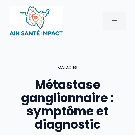
Aller
au
contenu
MENU
MALADIES
Métastase
ganglionnaire :
symptôme et
diagnostic