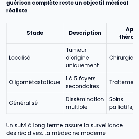
guérison complète reste un objectif médical
réaliste
.
App
Stade
Description
thérap
Tumeur
Localisé
d’origine
Chirurgie
uniquement
1 à 5 foyers
Oligométastatique
Traitement
secondaires
Dissémination
Soins
Généralisé
multiple
palliatifs
Un suivi à long terme assure la surveillance
des récidives. La médecine moderne