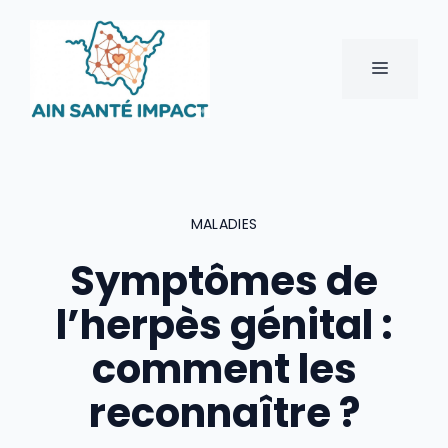
Aller
au
contenu
MENU
MALADIES
Symptômes de
l’herpès génital :
comment les
reconnaître ?